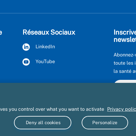
e
Réseaux Sociaux
Inscriv
newsle
LinkedIn
Abonnez-v
YouTube
toute les 
la santé a
Voir to
ives you control over what you want to activate
Privacy poli
bertés
Mentions légales et CGU
Accessibilité : partiellement con
Deny all cookies
Personalize