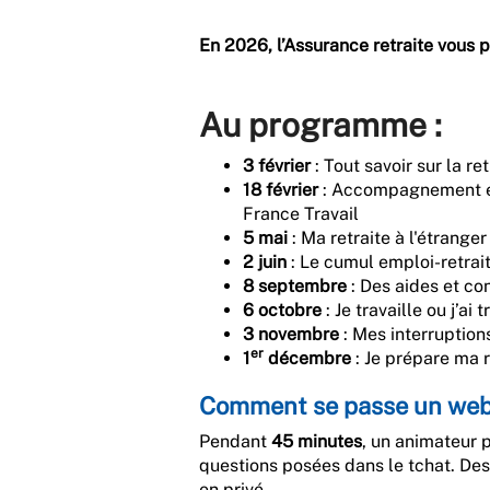
En 2026, l’Assurance retraite vous 
Au programme :
3 février
: Tout savoir sur la r
18 février
: Accompagnement emp
France Travail
5 mai
: Ma retraite à l'étranger
2 juin
: Le cumul emploi-retrai
8 septembre
: Des aides et con
6 octobre
: Je travaille ou j’ai 
3 novembre
: Mes interruption
er
1
décembre
: Je prépare ma r
Comment se passe un webi
Pendant
45 minutes
, un animateur p
questions posées dans le tchat. De
en privé.