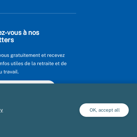
ez-vous à nos
tters
ous gratuitement et recevez
infos utiles de la retraite et de
u travail.
utes nos newsletters
cy
OK, accept all
forme
Plan du site